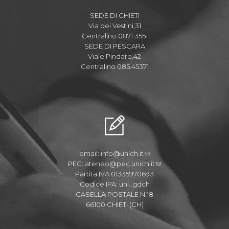
SEDE DI CHIETI
Via dei Vestini,31
Centralino 0871.3551
SEDE DI PESCARA
Viale Pindaro,42
Centralino 085.45371
email:
info@unich.it
PEC:
ateneo@pec.unich.it
Partita IVA 01335970693
Codice IPA: uni_gdch
CASELLA POSTALE N.18
66100 CHIETI (CH)