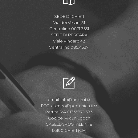
SEDE DI CHIETI
Via dei Vestini,31
Centralino 0871.3551
SEDE DI PESCARA
Viale Pindaro,42
Centralino 085.45371
email:
info@unich.it
PEC:
ateneo@pec.unich.it
Partita IVA 01335970693
Codice IPA: uni_gdch
CASELLA POSTALE N.18
66100 CHIETI (CH)