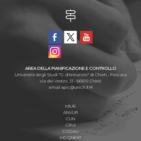
AREA DELLA PIANIFICAZIONE E CONTROLLO
Università degli Studi "G. d'Annunzio" di Chieti - Pescara
Via dei Vestini, 31 - 66100 Chieti
email
apic@unich.it
MIUR
ANVUR
CUN
CRUI
CODAU
MDQNEXT