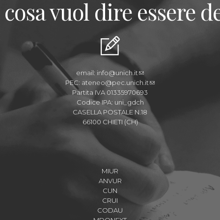
 cosa vuol dire essere de
email:
info@unich.it
PEC:
ateneo@pec.unich.it
Partita IVA 01335970693
Codice IPA: uni_gdch
CASELLA POSTALE N.18
66100 CHIETI (CH)
MIUR
ANVUR
CUN
CRUI
CODAU